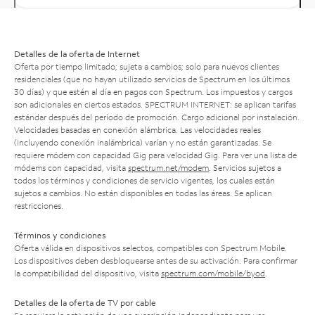
Detalles de la oferta de Internet
Oferta por tiempo limitado; sujeta a cambios; solo para nuevos clientes
residenciales (que no hayan utilizado servicios de Spectrum en los últimos
30 días) y que estén al día en pagos con Spectrum. Los impuestos y cargos
son adicionales en ciertos estados. SPECTRUM INTERNET: se aplican tarifas
estándar después del período de promoción. Cargo adicional por instalación.
Velocidades basadas en conexión alámbrica. Las velocidades reales
(incluyendo conexión inalámbrica) varían y no están garantizadas. Se
requiere módem con capacidad Gig para velocidad Gig. Para ver una lista de
módems con capacidad, visita
spectrum.net/modem
. Servicios sujetos a
todos los términos y condiciones de servicio vigentes, los cuales están
sujetos a cambios. No están disponibles en todas las áreas. Se aplican
restricciones.
Términos y condiciones
Oferta válida en dispositivos selectos, compatibles con Spectrum Mobile.
Los dispositivos deben desbloquearse antes de su activación. Para confirmar
la compatibilidad del dispositivo, visita
spectrum.com/mobile/byod
.
Detalles de la oferta de TV por cable