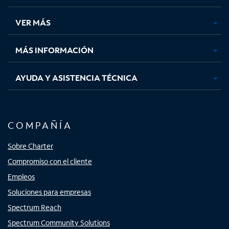
en
en
en
en
una
una
una
una
VER MÁS
pestaña
pestaña
pestaña
pestaña
nueva
nueva
nueva
nueva
MÁS INFORMACIÓN
AYUDA Y ASISTENCIA TÉCNICA
COMPAÑÍA
Sobre Charter
Compromiso con el cliente
Empleos
Soluciones para empresas
Spectrum Reach
Spectrum Community Solutions