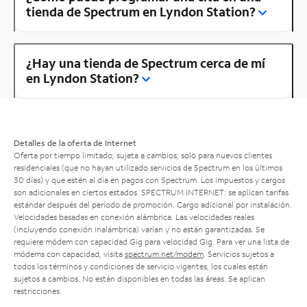
tienda de Spectrum en Lyndon Station?
¿Hay una tienda de Spectrum cerca de mí
en Lyndon Station?
Detalles de la oferta de Internet
Oferta por tiempo limitado; sujeta a cambios; solo para nuevos clientes
residenciales (que no hayan utilizado servicios de Spectrum en los últimos
30 días) y que estén al día en pagos con Spectrum. Los impuestos y cargos
son adicionales en ciertos estados. SPECTRUM INTERNET: se aplican tarifas
estándar después del período de promoción. Cargo adicional por instalación.
Velocidades basadas en conexión alámbrica. Las velocidades reales
(incluyendo conexión inalámbrica) varían y no están garantizadas. Se
requiere módem con capacidad Gig para velocidad Gig. Para ver una lista de
módems con capacidad, visita
spectrum.net/modem
. Servicios sujetos a
todos los términos y condiciones de servicio vigentes, los cuales están
sujetos a cambios. No están disponibles en todas las áreas. Se aplican
restricciones.