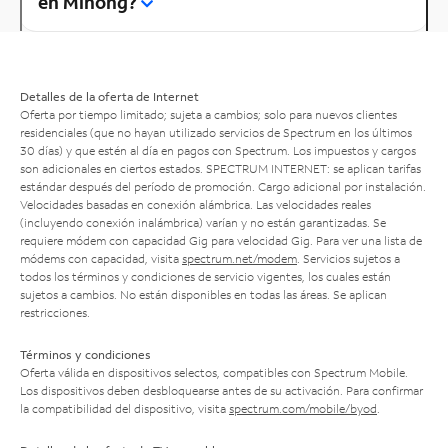
en Minong?
Detalles de la oferta de Internet
Oferta por tiempo limitado; sujeta a cambios; solo para nuevos clientes
residenciales (que no hayan utilizado servicios de Spectrum en los últimos
30 días) y que estén al día en pagos con Spectrum. Los impuestos y cargos
son adicionales en ciertos estados. SPECTRUM INTERNET: se aplican tarifas
estándar después del período de promoción. Cargo adicional por instalación.
Velocidades basadas en conexión alámbrica. Las velocidades reales
(incluyendo conexión inalámbrica) varían y no están garantizadas. Se
requiere módem con capacidad Gig para velocidad Gig. Para ver una lista de
módems con capacidad, visita
spectrum.net/modem
. Servicios sujetos a
todos los términos y condiciones de servicio vigentes, los cuales están
sujetos a cambios. No están disponibles en todas las áreas. Se aplican
restricciones.
Términos y condiciones
Oferta válida en dispositivos selectos, compatibles con Spectrum Mobile.
Los dispositivos deben desbloquearse antes de su activación. Para confirmar
la compatibilidad del dispositivo, visita
spectrum.com/mobile/byod
.