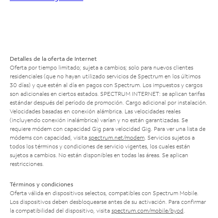
Detalles de la oferta de Internet
Oferta por tiempo limitado; sujeta a cambios; solo para nuevos clientes
residenciales (que no hayan utilizado servicios de Spectrum en los últimos
30 días) y que estén al día en pagos con Spectrum. Los impuestos y cargos
son adicionales en ciertos estados. SPECTRUM INTERNET: se aplican tarifas
estándar después del período de promoción. Cargo adicional por instalación.
Velocidades basadas en conexión alámbrica. Las velocidades reales
(incluyendo conexión inalámbrica) varían y no están garantizadas. Se
requiere módem con capacidad Gig para velocidad Gig. Para ver una lista de
módems con capacidad, visita
spectrum.net/modem
. Servicios sujetos a
todos los términos y condiciones de servicio vigentes, los cuales están
sujetos a cambios. No están disponibles en todas las áreas. Se aplican
restricciones.
Términos y condiciones
Oferta válida en dispositivos selectos, compatibles con Spectrum Mobile.
Los dispositivos deben desbloquearse antes de su activación. Para confirmar
la compatibilidad del dispositivo, visita
spectrum.com/mobile/byod
.