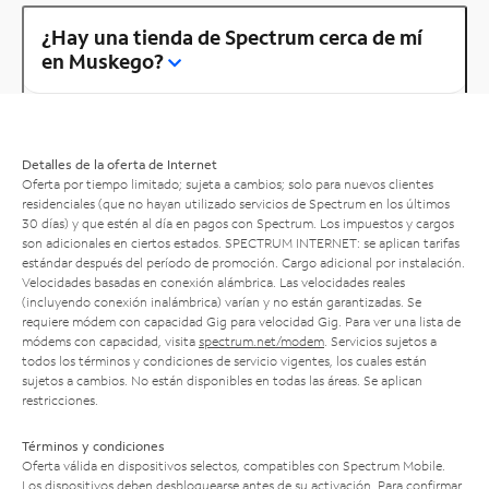
¿Hay una tienda de Spectrum cerca de mí
en Muskego?
Detalles de la oferta de Internet
Oferta por tiempo limitado; sujeta a cambios; solo para nuevos clientes
residenciales (que no hayan utilizado servicios de Spectrum en los últimos
30 días) y que estén al día en pagos con Spectrum. Los impuestos y cargos
son adicionales en ciertos estados. SPECTRUM INTERNET: se aplican tarifas
estándar después del período de promoción. Cargo adicional por instalación.
Velocidades basadas en conexión alámbrica. Las velocidades reales
(incluyendo conexión inalámbrica) varían y no están garantizadas. Se
requiere módem con capacidad Gig para velocidad Gig. Para ver una lista de
módems con capacidad, visita
spectrum.net/modem
. Servicios sujetos a
todos los términos y condiciones de servicio vigentes, los cuales están
sujetos a cambios. No están disponibles en todas las áreas. Se aplican
restricciones.
Términos y condiciones
Oferta válida en dispositivos selectos, compatibles con Spectrum Mobile.
Los dispositivos deben desbloquearse antes de su activación. Para confirmar