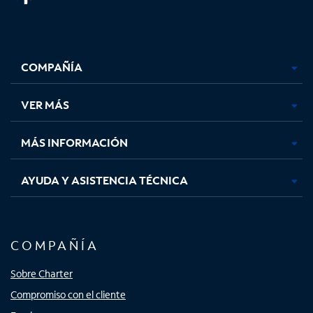
Facebook,
Instagram,
Youtube,
X,
se
se
se
se
COMPAÑÍA
abre
abre
abre
abre
en
en
en
en
una
una
una
una
VER MÁS
pestaña
pestaña
pestaña
pestaña
nueva
nueva
nueva
nueva
MÁS INFORMACIÓN
AYUDA Y ASISTENCIA TÉCNICA
COMPAÑÍA
Sobre Charter
Compromiso con el cliente