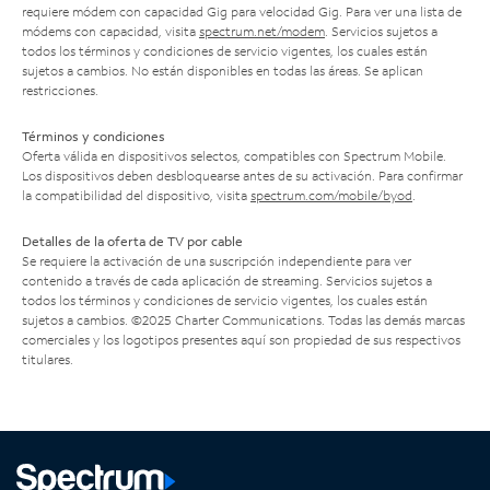
requiere módem con capacidad Gig para velocidad Gig. Para ver una lista de
módems con capacidad, visita
spectrum.net/modem
. Servicios sujetos a
todos los términos y condiciones de servicio vigentes, los cuales están
sujetos a cambios. No están disponibles en todas las áreas. Se aplican
restricciones.
Términos y condiciones
Oferta válida en dispositivos selectos, compatibles con Spectrum Mobile.
Los dispositivos deben desbloquearse antes de su activación. Para confirmar
la compatibilidad del dispositivo, visita
spectrum.com/mobile/byod
.
Detalles de la oferta de TV por cable
Se requiere la activación de una suscripción independiente para ver
contenido a través de cada aplicación de streaming. Servicios sujetos a
todos los términos y condiciones de servicio vigentes, los cuales están
sujetos a cambios. ©2025 Charter Communications. Todas las demás marcas
comerciales y los logotipos presentes aquí son propiedad de sus respectivos
titulares.