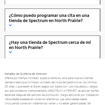
¿Cómo puedo programar una cita en una
tienda de Spectrum en North Prairie?
¿Hay una tienda de Spectrum cerca de mí
en North Prairie?
Detalles de la oferta de Internet
Oferta por tiempo limitado; sujeta a cambios; solo para nuevos clientes
residenciales (que no hayan utilizado servicios de Spectrum en los últimos
30 días) y que estén al día en pagos con Spectrum. Los impuestos y cargos
son adicionales en ciertos estados. SPECTRUM INTERNET: se aplican tarifas
estándar después del período de promoción. Cargo adicional por instalación.
Velocidades basadas en conexión alámbrica. Las velocidades reales
(incluyendo conexión inalámbrica) varían y no están garantizadas. Se