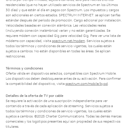
residenciales (que no hayan utilizado servicios de Spectrum en los últimos
30 días) y que estén al día en pagos con Spectrum. Los impuestos y cargos
son adicionales en ciertos estados. SPECTRUM INTERNET: se aplican tarifas
estándar después del período de promoción. Cargo adicional por instalación.
Velocidades basadas en conexión alámbrica. Las velocidades reales
(incluyendo conexión inalámbrica) varían y no están garantizadas. Se
requiere módem con capacidad Gig para velocidad Gig. Para ver una lista de
módems con capacidad, visita
spectrum.net/modem
. Servicios sujetos a
todos los términos y condiciones de servicio vigentes, los cuales están
sujetos a cambios. No están disponibles en todas las áreas. Se aplican
restricciones.
Términos y condiciones
Oferta válida en dispositivos selectos, compatibles con Spectrum Mobile.
Los dispositivos deben desbloquearse antes de su activación. Para confirmar
la compatibilidad del dispositivo, visita
spectrum.com/mobile/byod
.
Detalles de la oferta de TV por cable
Se requiere la activación de una suscripción independiente para ver
contenido a través de cada aplicación de streaming. Servicios sujetos a
todos los términos y condiciones de servicio vigentes, los cuales están
sujetos a cambios. ©2025 Charter Communications. Todas las demás marcas
comerciales y los logotipos presentes aquí son propiedad de sus respectivos
titulares.