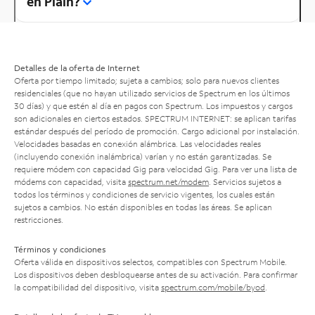
en Plain?
Detalles de la oferta de Internet
Oferta por tiempo limitado; sujeta a cambios; solo para nuevos clientes
residenciales (que no hayan utilizado servicios de Spectrum en los últimos
30 días) y que estén al día en pagos con Spectrum. Los impuestos y cargos
son adicionales en ciertos estados. SPECTRUM INTERNET: se aplican tarifas
estándar después del período de promoción. Cargo adicional por instalación.
Velocidades basadas en conexión alámbrica. Las velocidades reales
(incluyendo conexión inalámbrica) varían y no están garantizadas. Se
requiere módem con capacidad Gig para velocidad Gig. Para ver una lista de
módems con capacidad, visita
spectrum.net/modem
. Servicios sujetos a
todos los términos y condiciones de servicio vigentes, los cuales están
sujetos a cambios. No están disponibles en todas las áreas. Se aplican
restricciones.
Términos y condiciones
Oferta válida en dispositivos selectos, compatibles con Spectrum Mobile.
Los dispositivos deben desbloquearse antes de su activación. Para confirmar
la compatibilidad del dispositivo, visita
spectrum.com/mobile/byod
.