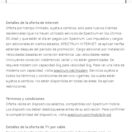
Detalles de la oferta de Internet
Oferta por tiempo limitado; sujeta a cambios; solo para nuevos clientes
residenciales (que no hayan utilizado servicios de Spectrum en los últimos
30 días) y que estén al día en pagos con Spectrum. Los impuestos y cargos
son adicionales en ciertos estados. SPECTRUM INTERNET: se aplican tarifas
estándar después del período de promoción. Cargo adicional por instalación.
Velocidades basadas en conexión alámbrica. Las velocidades reales
(incluyendo conexión inalámbrica) varían y no están garantizadas. Se
requiere módem con capacidad Gig para velocidad Gig. Para ver una lista de
módems con capacidad, visita
spectrum.net/modem
. Servicios sujetos a
todos los términos y condiciones de servicio vigentes, los cuales están
sujetos a cambios. No están disponibles en todas las áreas. Se aplican
restricciones.
Términos y condiciones
Oferta válida en dispositivos selectos, compatibles con Spectrum Mobile.
Los dispositivos deben desbloquearse antes de su activación. Para confirmar
la compatibilidad del dispositivo, visita
spectrum.com/mobile/byod
.
Detalles de la oferta de TV por cable