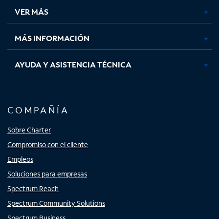
una
una
una
una
VER MÁS
pestaña
pestaña
pestaña
pestaña
nueva
nueva
nueva
nueva
MÁS INFORMACIÓN
AYUDA Y ASISTENCIA TÉCNICA
COMPAÑÍA
Sobre Charter
Compromiso con el cliente
Empleos
Soluciones para empresas
Spectrum Reach
Spectrum Community Solutions
Spectrum Business