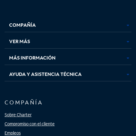
Facebook,
Instagram,
Youtube,
X,
se
se
se
se
COMPAÑÍA
abre
abre
abre
abre
en
en
en
en
una
una
una
una
VER MÁS
pestaña
pestaña
pestaña
pestaña
nueva
nueva
nueva
nueva
MÁS INFORMACIÓN
AYUDA Y ASISTENCIA TÉCNICA
COMPAÑÍA
Sobre Charter
Compromiso con el cliente
Empleos