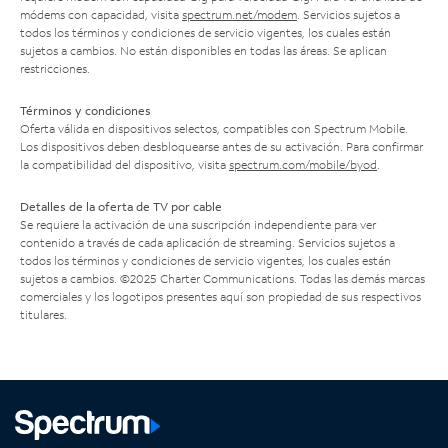
módems con capacidad, visita
spectrum.net/modem
. Servicios sujetos a
todos los términos y condiciones de servicio vigentes, los cuales están
sujetos a cambios. No están disponibles en todas las áreas. Se aplican
restricciones.
Términos y condiciones
Oferta válida en dispositivos selectos, compatibles con Spectrum Mobile.
Los dispositivos deben desbloquearse antes de su activación. Para confirmar
la compatibilidad del dispositivo, visita
spectrum.com/mobile/byod
.
Detalles de la oferta de TV por cable
Se requiere la activación de una suscripción independiente para ver
contenido a través de cada aplicación de streaming. Servicios sujetos a
todos los términos y condiciones de servicio vigentes, los cuales están
sujetos a cambios. ©2025 Charter Communications. Todas las demás marcas
comerciales y los logotipos presentes aquí son propiedad de sus respectivos
titulares.