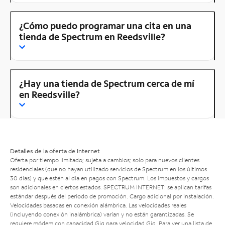
¿Cómo puedo programar una cita en una
tienda de Spectrum en Reedsville?
¿Hay una tienda de Spectrum cerca de mí
en Reedsville?
Detalles de la oferta de Internet
Oferta por tiempo limitado; sujeta a cambios; solo para nuevos clientes
residenciales (que no hayan utilizado servicios de Spectrum en los últimos
30 días) y que estén al día en pagos con Spectrum. Los impuestos y cargos
son adicionales en ciertos estados. SPECTRUM INTERNET: se aplican tarifas
estándar después del período de promoción. Cargo adicional por instalación.
Velocidades basadas en conexión alámbrica. Las velocidades reales
(incluyendo conexión inalámbrica) varían y no están garantizadas. Se
requiere módem con capacidad Gig para velocidad Gig. Para ver una lista de