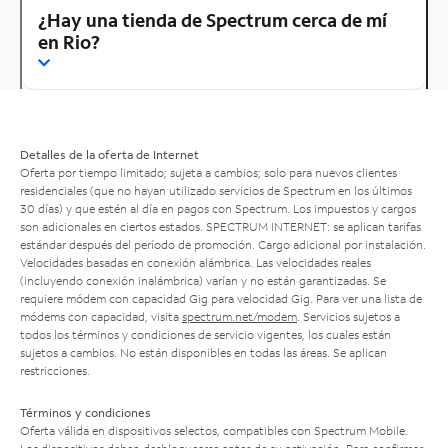
¿Hay una tienda de Spectrum cerca de mí
en Rio?
Detalles de la oferta de Internet
Oferta por tiempo limitado; sujeta a cambios; solo para nuevos clientes
residenciales (que no hayan utilizado servicios de Spectrum en los últimos
30 días) y que estén al día en pagos con Spectrum. Los impuestos y cargos
son adicionales en ciertos estados. SPECTRUM INTERNET: se aplican tarifas
estándar después del período de promoción. Cargo adicional por instalación.
Velocidades basadas en conexión alámbrica. Las velocidades reales
(incluyendo conexión inalámbrica) varían y no están garantizadas. Se
requiere módem con capacidad Gig para velocidad Gig. Para ver una lista de
módems con capacidad, visita
spectrum.net/modem
. Servicios sujetos a
todos los términos y condiciones de servicio vigentes, los cuales están
sujetos a cambios. No están disponibles en todas las áreas. Se aplican
restricciones.
Términos y condiciones
Oferta válida en dispositivos selectos, compatibles con Spectrum Mobile.