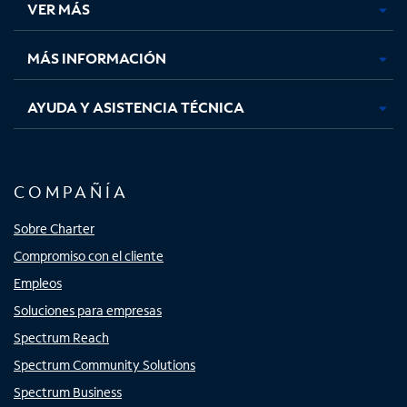
VER MÁS
pestaña
pestaña
pestaña
pestaña
nueva
nueva
nueva
nueva
MÁS INFORMACIÓN
AYUDA Y ASISTENCIA TÉCNICA
COMPAÑÍA
Sobre Charter
Compromiso con el cliente
Empleos
Soluciones para empresas
Spectrum Reach
Spectrum Community Solutions
Spectrum Business