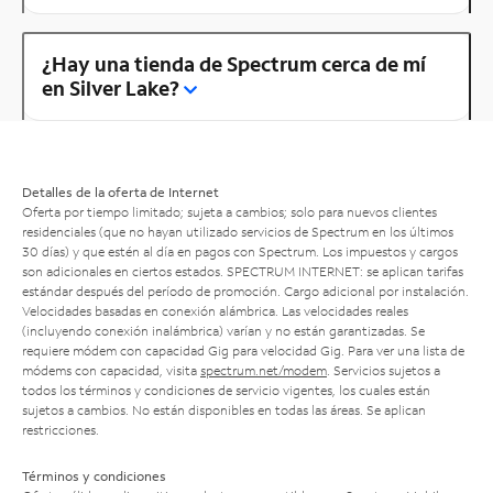
¿Hay una tienda de Spectrum cerca de mí
en Silver Lake?
Detalles de la oferta de Internet
Oferta por tiempo limitado; sujeta a cambios; solo para nuevos clientes
residenciales (que no hayan utilizado servicios de Spectrum en los últimos
30 días) y que estén al día en pagos con Spectrum. Los impuestos y cargos
son adicionales en ciertos estados. SPECTRUM INTERNET: se aplican tarifas
estándar después del período de promoción. Cargo adicional por instalación.
Velocidades basadas en conexión alámbrica. Las velocidades reales
(incluyendo conexión inalámbrica) varían y no están garantizadas. Se
requiere módem con capacidad Gig para velocidad Gig. Para ver una lista de
módems con capacidad, visita
spectrum.net/modem
. Servicios sujetos a
todos los términos y condiciones de servicio vigentes, los cuales están
sujetos a cambios. No están disponibles en todas las áreas. Se aplican
restricciones.
Términos y condiciones