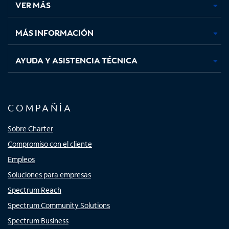
VER MÁS
pestaña
pestaña
pestaña
pestaña
nueva
nueva
nueva
nueva
MÁS INFORMACIÓN
AYUDA Y ASISTENCIA TÉCNICA
COMPAÑÍA
Sobre Charter
Compromiso con el cliente
Empleos
Soluciones para empresas
Spectrum Reach
Spectrum Community Solutions
Spectrum Business