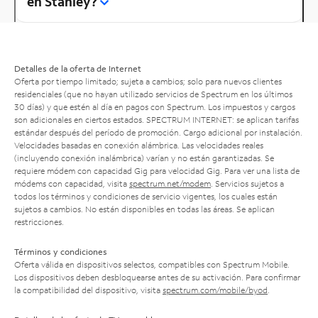
en Stanley?
Detalles de la oferta de Internet
Oferta por tiempo limitado; sujeta a cambios; solo para nuevos clientes
residenciales (que no hayan utilizado servicios de Spectrum en los últimos
30 días) y que estén al día en pagos con Spectrum. Los impuestos y cargos
son adicionales en ciertos estados. SPECTRUM INTERNET: se aplican tarifas
estándar después del período de promoción. Cargo adicional por instalación.
Velocidades basadas en conexión alámbrica. Las velocidades reales
(incluyendo conexión inalámbrica) varían y no están garantizadas. Se
requiere módem con capacidad Gig para velocidad Gig. Para ver una lista de
módems con capacidad, visita
spectrum.net/modem
. Servicios sujetos a
todos los términos y condiciones de servicio vigentes, los cuales están
sujetos a cambios. No están disponibles en todas las áreas. Se aplican
restricciones.
Términos y condiciones
Oferta válida en dispositivos selectos, compatibles con Spectrum Mobile.
Los dispositivos deben desbloquearse antes de su activación. Para confirmar
la compatibilidad del dispositivo, visita
spectrum.com/mobile/byod
.