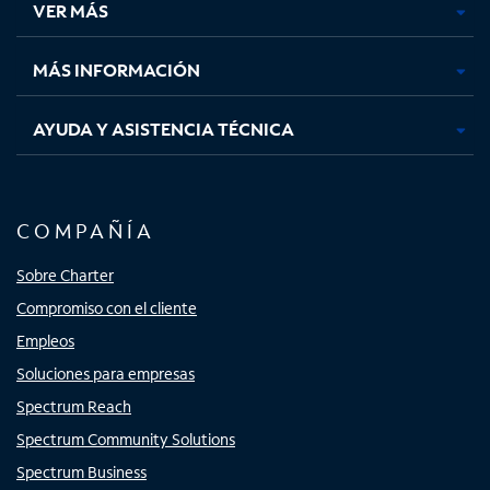
VER MÁS
pestaña
pestaña
pestaña
pestaña
nueva
nueva
nueva
nueva
MÁS INFORMACIÓN
AYUDA Y ASISTENCIA TÉCNICA
COMPAÑÍA
Sobre Charter
Compromiso con el cliente
Empleos
Soluciones para empresas
Spectrum Reach
Spectrum Community Solutions
Spectrum Business