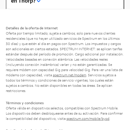
en Thorp?
Detalles de la oferta de Internet
Oferta por tiempo limitado; sujeta a cambios; solo para nuevos clientes
residenciales (que no hayan utilizado servicios de Spectrum en los últimos
30 días) y que estén al día en pagos con Spectrum. Los impuestos y cargos
son adicionales en ciertos estados. SPECTRUM INTERNET: se aplican tarifas
estándar después del período de promoción. Cargo adicional por instalación.
Velocidades basadas en conexión alámbrica. Las velocidades reales
(incluyendo conexión inalámbrica) varían y no están garantizadas. Se
requiere módem con capacidad Gig para velocidad Gig. Para ver una lista de
módems con capacidad, visita
spectrum.net/modem
. Servicios sujetos a
todos los términos y condiciones de servicio vigentes, los cuales están
sujetos a cambios. No están disponibles en todas las áreas. Se aplican
restricciones.
Términos y condiciones
Oferta válida en dispositivos selectos, compatibles con Spectrum Mobile.
Los dispositivos deben desbloquearse antes de su activación. Para confirmar
la compatibilidad del dispositivo, visita
spectrum.com/mobile/byod
.