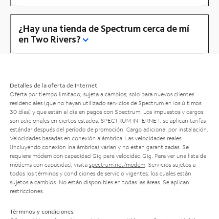
¿Hay una tienda de Spectrum cerca de mí
en Two Rivers?
Detalles de la oferta de Internet
Oferta por tiempo limitado; sujeta a cambios; solo para nuevos clientes
residenciales (que no hayan utilizado servicios de Spectrum en los últimos
30 días) y que estén al día en pagos con Spectrum. Los impuestos y cargos
son adicionales en ciertos estados. SPECTRUM INTERNET: se aplican tarifas
estándar después del período de promoción. Cargo adicional por instalación.
Velocidades basadas en conexión alámbrica. Las velocidades reales
(incluyendo conexión inalámbrica) varían y no están garantizadas. Se
requiere módem con capacidad Gig para velocidad Gig. Para ver una lista de
módems con capacidad, visita
spectrum.net/modem
. Servicios sujetos a
todos los términos y condiciones de servicio vigentes, los cuales están
sujetos a cambios. No están disponibles en todas las áreas. Se aplican
restricciones.
Términos y condiciones