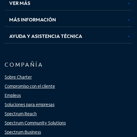
VER MÁS
pestaña
pestaña
pestaña
pestaña
nueva
nueva
nueva
nueva
MÁS INFORMACIÓN
AYUDA Y ASISTENCIA TÉCNICA
COMPAÑÍA
Sobre Charter
Compromiso con el cliente
Empleos
Soluciones para empresas
Spectrum Reach
Spectrum Community Solutions
Spectrum Business