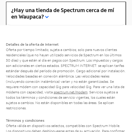
¿Hay una tienda de Spectrum cerca de mí
en Waupaca?
Detalles de la oferta de Internet
Oferta por tiempo limitado; sujeta a cambios; solo para nuevos clientes
residenciales (que no hayan utilizado servicios de Spectrum en los últimos
30 días) y que estén al día en pagos con Spectrum. Los impuestos y cargos
son adicionales en ciertos estados. SPECTRUM INTERNET: se aplican tarifas
estándar después del período de promoción. Cargo adicional por instalación.
Velocidades basadas en conexión alámbrica. Las velocidades reales
(incluyendo conexión inalámbrica) varían y no están garantizadas. Se
requiere módem con capacidad Gig para velocidad Gig. Para ver una lista de
módems con capacidad, visita
spectrum.net/modem
. Servicios sujetos a
todos los términos y condiciones de servicio vigentes, los cuales están
sujetos a cambios. No están disponibles en todas las áreas. Se aplican
restricciones.
Términos y condiciones
Oferta válida en dispositivos selectos, compatibles con Spectrum Mobile.
Los dispositivos deben desbloquearse antes de su activación. Para confirmar