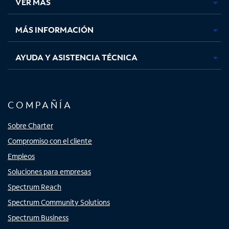
VER MÁS
pestaña
pestaña
pestaña
pestaña
nueva
nueva
nueva
nueva
MÁS INFORMACIÓN
AYUDA Y ASISTENCIA TÉCNICA
COMPAÑÍA
Sobre Charter
Compromiso con el cliente
Empleos
Soluciones para empresas
Spectrum Reach
Spectrum Community Solutions
Spectrum Business