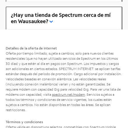
¿Hay una tienda de Spectrum cerca de mí
en Wausaukee?
Detalles de la oferta de Internet
Oferta por tiempo limitado; sujeta a cambios; solo para nuevos clientes
residenciales (que no hayan utilizado servicios de Spectrum en los últimos
30 días) y que estén al día en pagos con Spectrum. Los impuestos y cargos
son adicionales en ciertos estados. SPECTRUM INTERNET: se aplican tarifas
estándar después del período de promoción. Cargo adicional por instalación.
Velocidades basadas en conexión alámbrica. Las velocidades reales
(incluyendo conexión inalámbrica) varían y no están garantizadas. Se
requiere módem con capacidad Gig para velocidad Gig. Para ver una lista de
módems con capacidad, visita
spectrum.net/modem
. Servicios sujetos a
todos los términos y condiciones de servicio vigentes, los cuales están
sujetos a cambios. No están disponibles en todas las áreas. Se aplican
restricciones.
Términos y condiciones
Oferta válida en dispositivos selectos, compatibles con Spectrum Mobile.