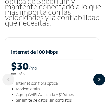
óptica de Spectrum y
mantente conectado a lo que
más importa con las
velocidades y la confiabilidad
que necesitas.
Internet de 100 Mbps
$30
/m
o
por 1 año
Internet con fibra óptica
Módem gratis
Agrega WiFi Avanzado + $10/mes
Sin límite de datos, sin contratos