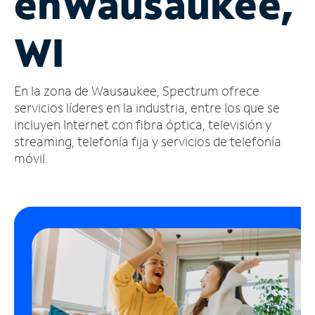
en
Wausaukee,
Administrar
WI
cuenta
Encuentra
una
En la zona de Wausaukee, Spectrum ofrece
tienda
servicios líderes en la industria, entre los que se
incluyen Internet con fibra óptica, televisión y
streaming, telefonía fija y servicios de telefonía
móvil.