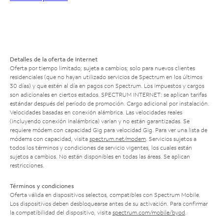
Detalles de la oferta de Internet
Oferta por tiempo limitado; sujeta a cambios; solo para nuevos clientes
residenciales (que no hayan utilizado servicios de Spectrum en los últimos
30 días) y que estén al día en pagos con Spectrum. Los impuestos y cargos
son adicionales en ciertos estados. SPECTRUM INTERNET: se aplican tarifas
estándar después del período de promoción. Cargo adicional por instalación.
Velocidades basadas en conexión alámbrica. Las velocidades reales
(incluyendo conexión inalámbrica) varían y no están garantizadas. Se
requiere módem con capacidad Gig para velocidad Gig. Para ver una lista de
módems con capacidad, visita
spectrum.net/modem
. Servicios sujetos a
todos los términos y condiciones de servicio vigentes, los cuales están
sujetos a cambios. No están disponibles en todas las áreas. Se aplican
restricciones.
Términos y condiciones
Oferta válida en dispositivos selectos, compatibles con Spectrum Mobile.
Los dispositivos deben desbloquearse antes de su activación. Para confirmar
la compatibilidad del dispositivo, visita
spectrum.com/mobile/byod
.