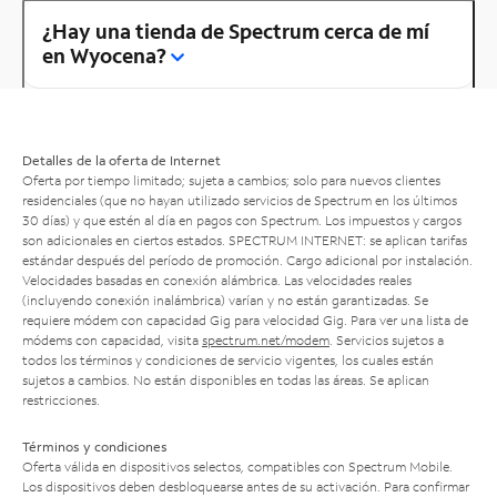
¿Hay una tienda de Spectrum cerca de mí
en Wyocena?
Detalles de la oferta de Internet
Oferta por tiempo limitado; sujeta a cambios; solo para nuevos clientes
residenciales (que no hayan utilizado servicios de Spectrum en los últimos
30 días) y que estén al día en pagos con Spectrum. Los impuestos y cargos
son adicionales en ciertos estados. SPECTRUM INTERNET: se aplican tarifas
estándar después del período de promoción. Cargo adicional por instalación.
Velocidades basadas en conexión alámbrica. Las velocidades reales
(incluyendo conexión inalámbrica) varían y no están garantizadas. Se
requiere módem con capacidad Gig para velocidad Gig. Para ver una lista de
módems con capacidad, visita
spectrum.net/modem
. Servicios sujetos a
todos los términos y condiciones de servicio vigentes, los cuales están
sujetos a cambios. No están disponibles en todas las áreas. Se aplican
restricciones.
Términos y condiciones
Oferta válida en dispositivos selectos, compatibles con Spectrum Mobile.
Los dispositivos deben desbloquearse antes de su activación. Para confirmar