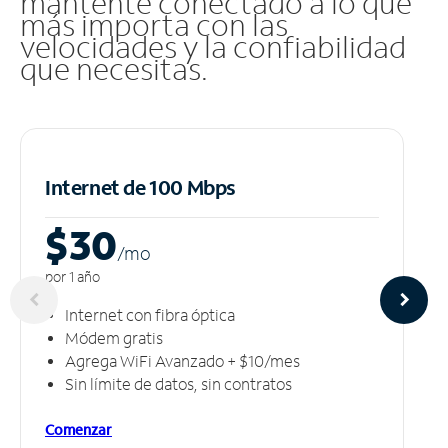
mantente conectado a lo que
más importa con las
velocidades y la confiabilidad
que necesitas.
Internet de 100 Mbps
$30
/m
o
por 1 año
Internet con fibra óptica
Módem gratis
Agrega WiFi Avanzado + $10/mes
Sin límite de datos, sin contratos
Comenzar