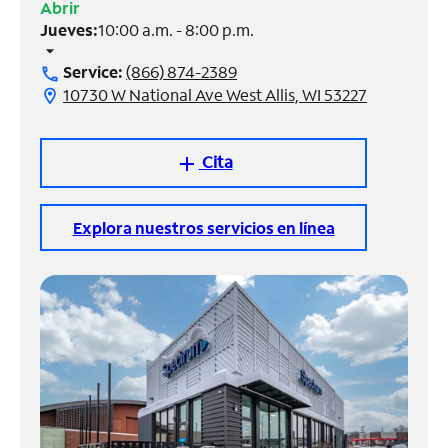
Abrir
Jueves:
10:00 a.m. - 8:00 p.m.
Administrar
arrow_drop_down
cuenta
Service:
(866) 874-2389
call
Encuentra
10730 W National Ave West Allis, WI 53227
location_on
una
tienda
Cita
add
Explora nuestros servicios en línea