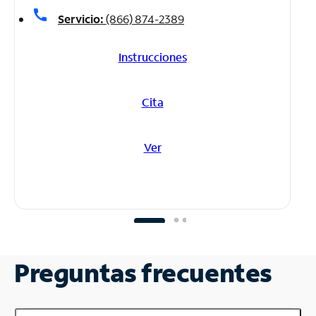
call
Servicio:
(866) 874-2389
Instrucciones
Cita
Ver
Preguntas frecuentes