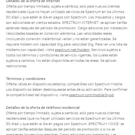
Detalles de la oferta de Internet
Oferta por tiempo limitado; sujeta a cambios; solo para nuevos clientes
residenciales (que no hayan utilizado servicios de Spectrum en los últimos
30 días) y que estén al día en pagos con Spectrum. Los impuestos y cargos
son adicionales en ciertos estados. SPECTRUM INTERNET: se aplican tarifas
estándar después del período de promoción. Cargo adicional por instalación.
Velocidades basadas en conexión alámbrica. Las velocidades reales
(incluyendo conexión inalámbrica) varían y no están garantizadas. Se
requiere módem con capacidad Gig para velocidad Gig. Para ver una lista de
módems con capacidad, visita
spectrum.net/modem
. Servicios sujetos a
todos los términos y condiciones de servicio vigentes, los cuales están
sujetos a cambios. No están disponibles en todas las áreas. Se aplican
restricciones.
Términos y condiciones
Oferta válida en dispositivos selectos, compatibles con Spectrum Mobile.
Los dispositivos deben desbloquearse antes de su activación. Para confirmar
la compatibilidad del dispositivo, visita
spectrum.com/mobile/byod
.
Detalles de la oferta de teléfono residencial
Oferta por tiempo limitado; sujeta a cambios; solo para nuevos clientes
residenciales (que no hayan utilizado servicios de Spectrum en los últimos
30 días) y que estén al día en pagos con Spectrum. SPECTRUM VOICE: se
aplican tarifas estándar después del período de promoción o si no se
mantienen los servicios elegibles. Cargo adicional por instalación. Las