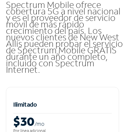
Spectrum Mobile ofrece
cobertura 5G a nivel nacional
y es el proveedor de servicio
móvil de más rápido
crecimiento del país. Los
nuevos clientes de New West
Allis pueden probar el servicio
de Spectrum Mobile GRATIS
durante un año completo,
incluido con Spectrum
Internet.
Ilimitado
$30
/m
o
Por línea adicional