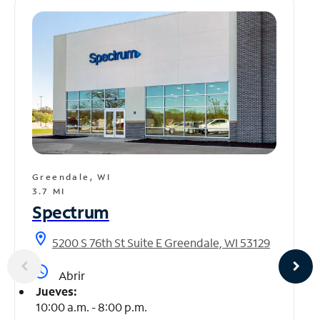
Greendale, WI
3.7 MI
Spectrum
location_on
5200 S 76th St Suite E Greendale, WI 53129
access_time
Abrir
Jueves:
10:00 a.m. - 8:00 p.m.