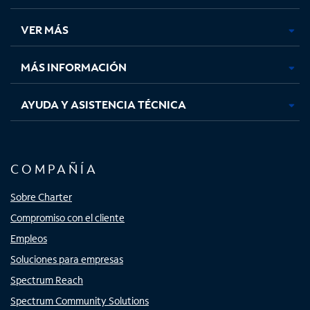
en
en
en
en
una
una
una
una
VER MÁS
pestaña
pestaña
pestaña
pestaña
nueva
nueva
nueva
nueva
MÁS INFORMACIÓN
AYUDA Y ASISTENCIA TÉCNICA
COMPAÑÍA
Sobre Charter
Compromiso con el cliente
Empleos
Soluciones para empresas
Spectrum Reach
Spectrum Community Solutions