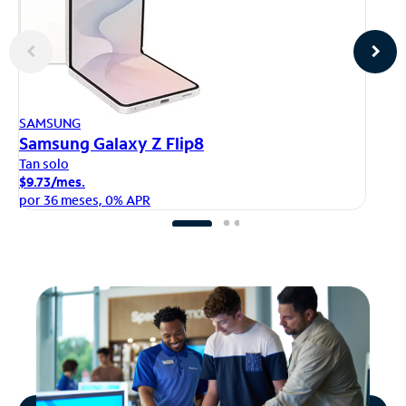
AP
SAMSUNG
iP
Samsung Galaxy Z Flip8
Ta
Tan solo
$1
$9.73/mes.
po
por 36 meses, 0% APR