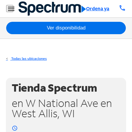
Residencial
call
Ordena ya
Business
Paquetes
Ver disponibilidad
Internet
TV
Todas las ubicaciones
Móvil
Teléfono
Tienda Spectrum
Residencial
en W National Ave en
Business
West Allis, WI
Contáctanos
access_time
Inglés