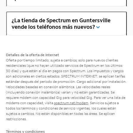
¿La tienda de Spectrum en Guntersville
vende los teléfonos más nuevos?
Detalles de la oferta de Internet
Oferta por tiempo limitado; sujeta a cambios; solo para nuevos clientes
residenciales (que no hayan utilizado servicios de Spectrum en los últimos
30 días) y que estén al día en pagos con Spectrum. Los impuestos y cargos
son adicionales en ciertos estados. SPECTRUM INTERNET: se aplican tarifas
estándar después del período de promoción. Cargo adicional por instalación.
Velocidades basadas en conexión alámbrica. Las velocidades reales
(incluyendo conexión inalámbrica) varían y no están garantizadas. Se
requiere módem con capacidad Gig para velocidad Gig. Para ver una lista de
módems con capacidad, visita
spectrum.net/modem
. Servicios sujetos a
todos los términos y condiciones de servicio vigentes, los cuales están
sujetos a cambios. No están disponibles en todas las áreas. Se aplican
restricciones.
Términos y condiciones