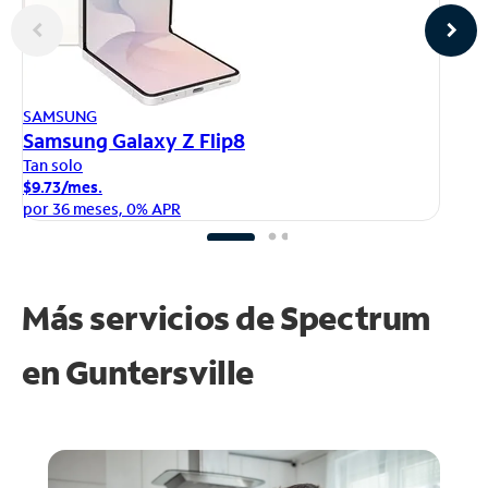
AP
SAMSUNG
iP
Samsung Galaxy Z Flip8
Ta
Tan solo
$1
$9.73/mes.
po
por 36 meses, 0% APR
Más servicios de Spectrum
en
Guntersville