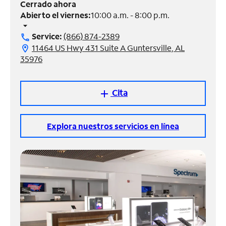
Cerrado ahora
Abierto el viernes:
10:00 a.m. - 8:00 p.m.
Administrar
arrow_drop_down
cuenta
Service:
(866) 874-2389
call
Encuentra
11464 US Hwy 431 Suite A Guntersville, AL
location_on
una
35976
tienda
Cita
add
Explora nuestros servicios en línea