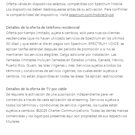
Oferta válida en dispositivos selectos, compatibles con Spectrum Mobile.
Los dispositivos deben desbloquearse antes de su activación. Para confirmar
la compatibilidad del dispositivo, visita
spectrum.com/mobile/byod
.
Detalles de la oferta de teléfono residencial
Oferta por tiempo limitado; sujeta a cambios; solo para nuevos clientes
residenciales (que no hayan utilizado servicios de Spectrum en los últimos
30 días) y que estén al día en pagos con Spectrum. SPECTRUM VOICE: se
aplican tarifas estándar después del período de promoción o si no se
mantienen los servicios elegibles. Cargo adicional por instalación. Las
llamadas ilimitadas incluyen llamadas en Estados Unidos, Canadá, México,
Puerto Rico, Guam, las Islas Vírgenes y más. Servicios sujetos a todos los
términos y condiciones de servicio vigentes, los cuales están sujetos a
cambios. No están disponibles en todas las áreas. Se aplican restricciones.
Detalles de la oferta de TV por cable
Se requiere la activación de una suscripción independiente para ver
contenido a través de cada aplicación de streaming. Servicios sujetos a
todos los términos y condiciones de servicio vigentes, los cuales están
sujetos a cambios. ©2025 Charter Communications. Todas las demás marcas
comerciales y los logotipos presentes aquí son propiedad de sus respectivos
titulares.