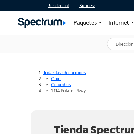
Residencial
Business
Paquetes
Internet
arrow_drop_down
arrow_drop
Ver paquetes
Spectr
Spectrum One
Planes
Mejores ofertas
Spectr
Ofertas en tu área
Intern
Todas las ubicaciones
Ohio
Columbus
1314 Polaris Pkwy
Tienda Spectr