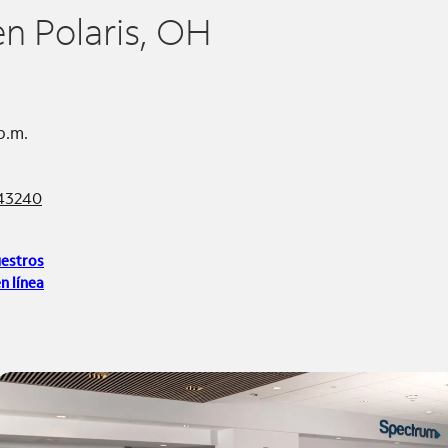
en Polaris, OH
p.m.
 43240
uestros
n línea