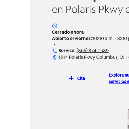
en Polaris Pkwy 
access_time
Cerrado ahora
Abierto el viernes:
10:00 a.m. - 8:00 
arrow_drop_down
Service:
(866) 874-2389
call
1314 Polaris Pkwy Columbus, OH
location_on
Explora n
add
Cita
servicios e