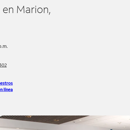
en Marion,
p.m.
302
uestros
n línea