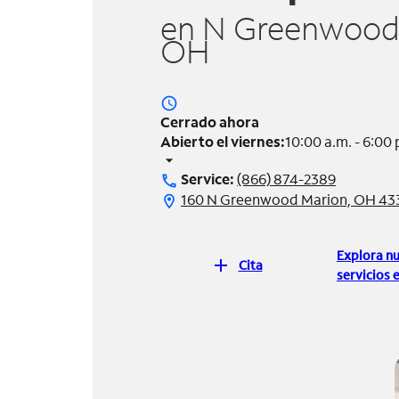
en N Greenwood 
OH
access_time
Cerrado ahora
Abierto el viernes:
10:00 a.m. - 6:00 
arrow_drop_down
Service:
(866) 874-2389
call
160 N Greenwood Marion, OH 43
location_on
Explora n
add
Cita
servicios e