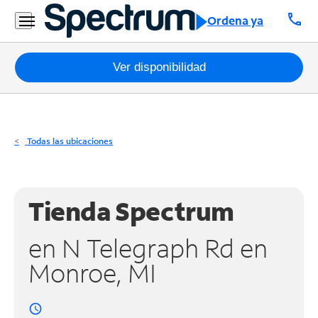
Residencial
call
Ordena ya
Business
Paquetes
Ver disponibilidad
Internet
TV
Todas las ubicaciones
Móvil
Teléfono
Tienda Spectrum
Residencial
en N Telegraph Rd en
Business
Monroe, MI
Contáctanos
access_time
Inglés