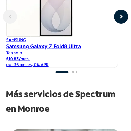
AP
SAMSUNG
iP
Samsung Galaxy Z Fold8 Ultra
Ta
Tan solo
$1
$10.83/mes.
po
por 36 meses, 0% APR
Más servicios de Spectrum
en
Monroe