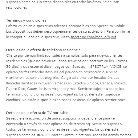
sujetos a cambios. No están disponibles en todas las áreas. Se aplican
restricciones.
Términos y condiciones
Oferta válida en dispositivos selectos, compatibles con Spectrum Mobile.
Los dispositivos deben desbloquearse antes de su activación. Para confirmar
la compatibilidad del dispositivo, visita
spectrum.com/mobile/byod
.
Detalles de la oferta de teléfono residencial
Oferta por tiempo limitado; sujeta a cambios; solo para nuevos clientes
residenciales (que no hayan utilizado servicios de Spectrum en los últimos
30 días) y que estén al día en pagos con Spectrum. SPECTRUM VOICE: se
aplican tarifas estándar después del período de promoción o si no se
mantienen los servicios elegibles. Cargo adicional por instalación. Las
llamadas ilimitadas incluyen llamadas en Estados Unidos, Canadá, México,
Puerto Rico, Guam, las Islas Vírgenes y más. Servicios sujetos a todos los
términos y condiciones de servicio vigentes, los cuales están sujetos a
cambios. No están disponibles en todas las áreas. Se aplican restricciones.
Detalles de la oferta de TV por cable
Se requiere la activación de una suscripción independiente para ver
contenido a través de cada aplicación de streaming. Servicios sujetos a
todos los términos y condiciones de servicio vigentes, los cuales están
sujetos a cambios. ©2025 Charter Communications. Todas las demás marcas