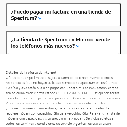
¿Puedo pagar mi factura en una tienda de
Spectrum?
¿La tienda de Spectrum en Monroe vende
los teléfonos más nuevos?
Detalles de la oferta de Internet
Oferta por tiempo limitado; sujeta a cambios; solo para nuevos clientes
residenciales (que no hayan utilizado servicios de Spectrum en los últimos
30 días) y que estén al día en pagos con Spectrum. Los impuestos y cargos
son adicionales en ciertos estados. SPECTRUM INTERNET: se aplican tarifas
estándar después del período de promoción. Cargo adicional por instalación.
Velocidades basadas en conexión alámbrica. Las velocidades reales
(incluyendo conexión inalámbrica) varían y no están garantizadas. Se
requiere módem con capacidad Gig para velocidad Gig. Para ver una lista de
módems con capacidad, visita
spectrum.net/modem
. Servicios sujetos a
todos los términos y condiciones de servicio vigentes, los cuales están