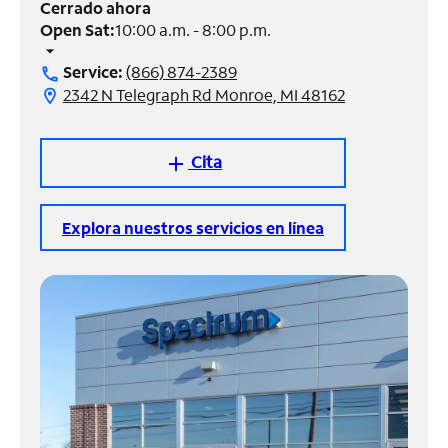
Cerrado ahora
Open Sat:
10:00 a.m. - 8:00 p.m.
Administrar
arrow_drop_down
cuenta
Service:
(866) 874-2389
call
Encuentra
2342 N Telegraph Rd Monroe, MI 48162
location_on
una
tienda
Cita
add
Explora nuestros servicios en línea