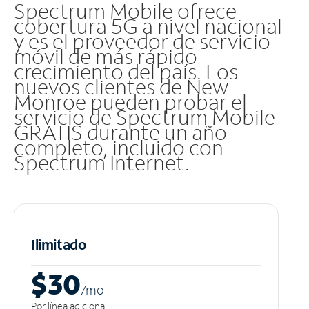
Spectrum Mobile ofrece
cobertura 5G a nivel nacional
y es el proveedor de servicio
móvil de más rápido
crecimiento del país. Los
nuevos clientes de New
Monroe pueden probar el
servicio de Spectrum Mobile
GRATIS durante un año
completo, incluido con
Spectrum Internet.
Ilimitado
$30
/m
o
Por línea adicional