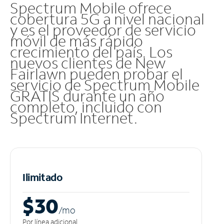
Spectrum Mobile ofrece
cobertura 5G a nivel nacional
y es el proveedor de servicio
móvil de más rápido
crecimiento del país. Los
nuevos clientes de New
Fairlawn pueden probar el
servicio de Spectrum Mobile
GRATIS durante un año
completo, incluido con
Spectrum Internet.
Ilimitado
$30
/m
o
Por línea adicional