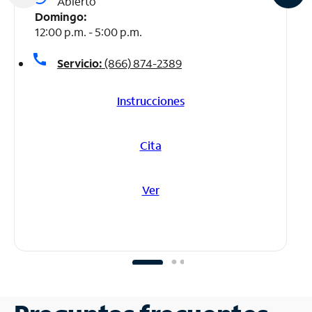
Abierto
Domingo:
12:00 p.m. - 5:00 p.m.
call
Servicio:
(866) 874-2389
Instrucciones
Cita
Ver