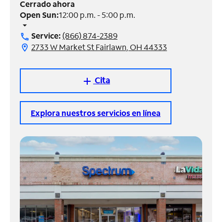
Cerrado ahora
Open Sun:
12:00 p.m. - 5:00 p.m.
Administrar
arrow_drop_down
cuenta
Service:
(866) 874-2389
call
Encuentra
2733 W Market St Fairlawn, OH 44333
location_on
una
tienda
Cita
add
Explora nuestros servicios en línea