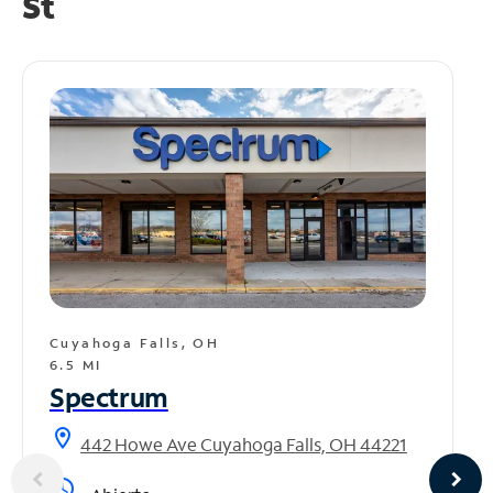
St
Cuyahoga Falls, OH
6.5 MI
Spectrum
location_on
442 Howe Ave Cuyahoga Falls, OH 44221
access_time