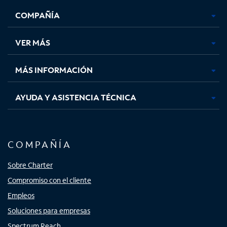
se
se
se
se
COMPAÑÍA
abre
abre
abre
abre
en
en
en
en
una
una
una
una
VER MÁS
pestaña
pestaña
pestaña
pestaña
nueva
nueva
nueva
nueva
MÁS INFORMACIÓN
AYUDA Y ASISTENCIA TÉCNICA
COMPAÑÍA
Sobre Charter
Compromiso con el cliente
Empleos
Soluciones para empresas
Spectrum Reach