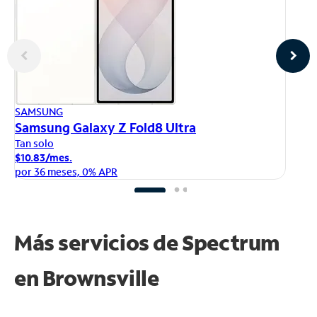
AP
SAMSUNG
iP
Samsung Galaxy Z Fold8 Ultra
Ta
Tan solo
$1
$10.83/mes.
po
por 36 meses, 0% APR
Más servicios de Spectrum
en
Brownsville