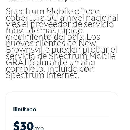
Spectrum Mobile ofrece
cobertura 5G a nivel nacional
y es el proveedor de servicio
móvil de más rápido
crecimiento del país. Los
nuevos clientes de New
Brownsville pueden probar el
servicio de Spectrum Mobile
GRATIS durante un año
completo, incluido con
Spectrum Internet.
Ilimitado
$30
/m
o