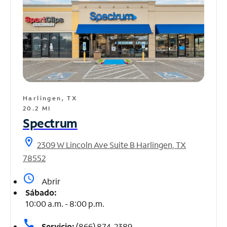
Harlingen, TX
20.2 MI
Spectrum
location_on
2309 W Lincoln Ave Suite B Harlingen, TX
78552
access_time
Abrir
Sábado:
10:00 a.m. - 8:00 p.m.
call
Servicio:
(866) 874-2389