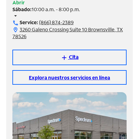
Abrir
Sábado:
10:00 a.m. - 8:00 p.m.
Administrar
arrow_drop_down
cuenta
Service:
(866) 874-2389
call
Encuentra
3260 Galeno Crossing Suite 10 Brownsville, TX
location_on
una
78526
tienda
Cita
add
Explora nuestros servicios en línea