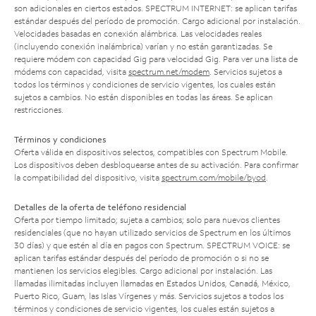
son adicionales en ciertos estados. SPECTRUM INTERNET: se aplican tarifas
estándar después del período de promoción. Cargo adicional por instalación.
Velocidades basadas en conexión alámbrica. Las velocidades reales
(incluyendo conexión inalámbrica) varían y no están garantizadas. Se
requiere módem con capacidad Gig para velocidad Gig. Para ver una lista de
módems con capacidad, visita
spectrum.net/modem
. Servicios sujetos a
todos los términos y condiciones de servicio vigentes, los cuales están
sujetos a cambios. No están disponibles en todas las áreas. Se aplican
restricciones.
Términos y condiciones
Oferta válida en dispositivos selectos, compatibles con Spectrum Mobile.
Los dispositivos deben desbloquearse antes de su activación. Para confirmar
la compatibilidad del dispositivo, visita
spectrum.com/mobile/byod
.
Detalles de la oferta de teléfono residencial
Oferta por tiempo limitado; sujeta a cambios; solo para nuevos clientes
residenciales (que no hayan utilizado servicios de Spectrum en los últimos
30 días) y que estén al día en pagos con Spectrum. SPECTRUM VOICE: se
aplican tarifas estándar después del período de promoción o si no se
mantienen los servicios elegibles. Cargo adicional por instalación. Las
llamadas ilimitadas incluyen llamadas en Estados Unidos, Canadá, México,
Puerto Rico, Guam, las Islas Vírgenes y más. Servicios sujetos a todos los
términos y condiciones de servicio vigentes, los cuales están sujetos a