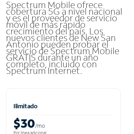
Spectrum Mobile ofrece
cobertura 5G a nivel nacional
y es el proveedor de servicio
móvil de más rápido
crecimiento del país. Los
nuevos clientes de New San
Antonio pueden probar el
servicio de Spectrum Mobile
GRATIS durante un año
completo, incluido con
Spectrum Internet.
Ilimitado
$30
/m
o
Por línea adicional