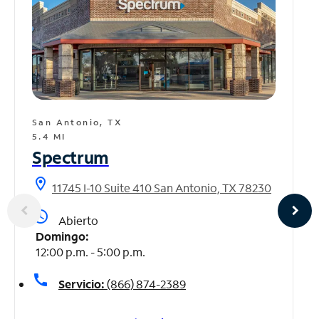
San Antonio, TX
5.4 MI
Spectrum
location_on
11745 I-10 Suite 410 San Antonio, TX 78230
access_time
Abierto
Domingo:
12:00 p.m. - 5:00 p.m.
call
Servicio:
(866) 874-2389