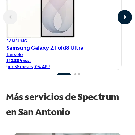
AP
SAMSUNG
iP
Samsung Galaxy Z Fold8 Ultra
Ta
Tan solo
$1
$10.83/mes.
po
por 36 meses, 0% APR
Más servicios de Spectrum
en
San Antonio