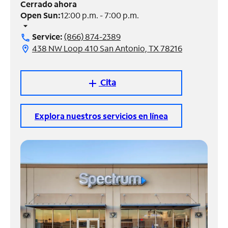
Cerrado ahora
Open Sun:
12:00 p.m. - 7:00 p.m.
Administrar
arrow_drop_down
cuenta
Service:
(866) 874-2389
call
Encuentra
438 NW Loop 410 San Antonio, TX 78216
location_on
una
tienda
Cita
add
Explora nuestros servicios en línea