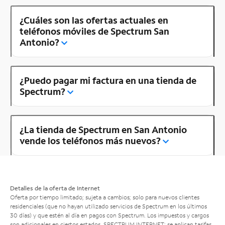
¿Cuáles son las ofertas actuales en
teléfonos móviles de Spectrum San
Antonio?
¿Puedo pagar mi factura en una tienda de
Spectrum?
¿La tienda de Spectrum en San Antonio
vende los teléfonos más nuevos?
Detalles de la oferta de Internet
Oferta por tiempo limitado; sujeta a cambios; solo para nuevos clientes
residenciales (que no hayan utilizado servicios de Spectrum en los últimos
30 días) y que estén al día en pagos con Spectrum. Los impuestos y cargos
son adicionales en ciertos estados. SPECTRUM INTERNET: se aplican tarifas