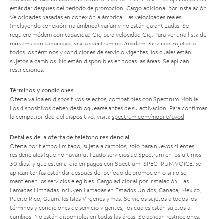
estándar después del período de promoción. Cargo adicional por instalación.
Velocidades basadas en conexión alámbrica. Las velocidades reales
(incluyendo conexión inalámbrica) varían y no están garantizadas. Se
requiere módem con capacidad Gig para velocidad Gig. Para ver una lista de
módems con capacidad, visita
spectrum.net/modem
. Servicios sujetos a
todos los términos y condiciones de servicio vigentes, los cuales están
sujetos a cambios. No están disponibles en todas las áreas. Se aplican
restricciones.
Términos y condiciones
Oferta válida en dispositivos selectos, compatibles con Spectrum Mobile.
Los dispositivos deben desbloquearse antes de su activación. Para confirmar
la compatibilidad del dispositivo, visita
spectrum.com/mobile/byod
.
Detalles de la oferta de teléfono residencial
Oferta por tiempo limitado; sujeta a cambios; solo para nuevos clientes
residenciales (que no hayan utilizado servicios de Spectrum en los últimos
30 días) y que estén al día en pagos con Spectrum. SPECTRUM VOICE: se
aplican tarifas estándar después del período de promoción o si no se
mantienen los servicios elegibles. Cargo adicional por instalación. Las
llamadas ilimitadas incluyen llamadas en Estados Unidos, Canadá, México,
Puerto Rico, Guam, las Islas Vírgenes y más. Servicios sujetos a todos los
términos y condiciones de servicio vigentes, los cuales están sujetos a
cambios. No están disponibles en todas las áreas. Se aplican restricciones.