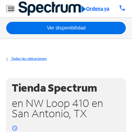
Residencial
call
Ordena ya
Business
Paquetes
Ver disponibilidad
Internet
TV
Todas las ubicaciones
Móvil
Teléfono
Tienda Spectrum
Residencial
en NW Loop 410 en
Business
San Antonio, TX
Contáctanos
access_time
Inglés