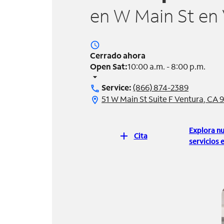
en W Main St en
access_time
Cerrado ahora
Open Sat:
10:00 a.m. - 8:00 p.m.
arrow_drop_down
Service:
(866) 874-2389
call
51 W Main St Suite F Ventura, CA 
location_on
Explora n
add
Cita
servicios e