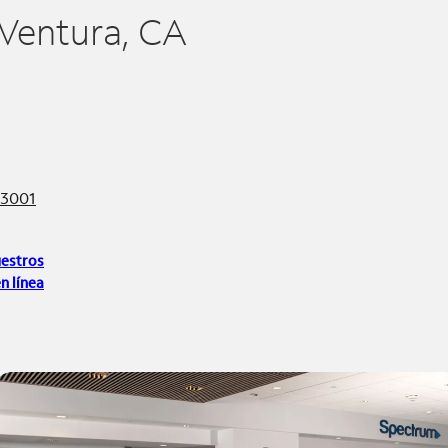
 Ventura, CA
93001
uestros
n línea