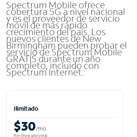
Spectrum Mobile ofrece
cobertura 5G a nivel nacional
y es el proveedor de servicio
móvil de más rápido
crecimiento del país. Los
nuevos clientes de New
Birmingham pueden probar el
servicio de Spectrum Mobile
GRATIS durante un año
completo, incluido con
Spectrum Internet.
Ilimitado
$30
/m
o
Por línea adicional