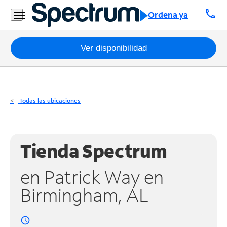
Residencial
call
Ordena ya
Business
Paquetes
Ver disponibilidad
Internet
TV
Todas las ubicaciones
Móvil
Teléfono
Tienda Spectrum
Residencial
en Patrick Way en
Business
Birmingham, AL
Contáctanos
access_time
Inglés