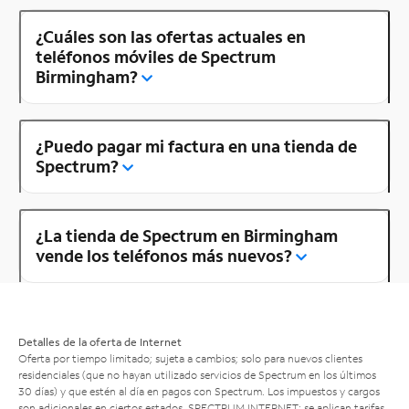
¿Cuáles son las ofertas actuales en
teléfonos móviles de Spectrum
Birmingham?
¿Puedo pagar mi factura en una tienda de
Spectrum?
¿La tienda de Spectrum en Birmingham
vende los teléfonos más nuevos?
Detalles de la oferta de Internet
Oferta por tiempo limitado; sujeta a cambios; solo para nuevos clientes
residenciales (que no hayan utilizado servicios de Spectrum en los últimos
30 días) y que estén al día en pagos con Spectrum. Los impuestos y cargos
son adicionales en ciertos estados. SPECTRUM INTERNET: se aplican tarifas