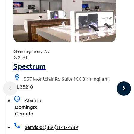
Birmingham, AL
8.5 MI
Spectrum
location_on
1337 Montclair Rd Suite 106 Birmingham,
AL 35210
access_time
Abierto
Domingo:
Cerrado
call
Servicio:
(866) 874-2389