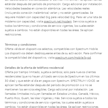
estándar después del período de promoción. Cargo adicional por instalación.
Velocidades basadas en conexión alámbrica. Las velocidades reales
(incluyendo conexión inalámbrica) varían y no están garantizadas. Se
requiere módem con capacidad Gig para velocidad Gig. Para ver una lista de
módems con capacidad, visita
spectrum.net/modem
. Servicios sujetos a
todos los términos y condiciones de servicio vigentes, los cuales están
sujetos a cambios. No están disponibles en todas las áreas. Se aplican
restricciones.
Términos y condiciones
Oferta válida en dispositivos selectos, compatibles con Spectrum Mobile.
Los dispositivos deben desbloquearse antes de su activación. Para confirmar
la compatibilidad del dispositivo, visita
spectrum.com/mobile/byod
.
Detalles de la oferta de teléfono residencial
Oferta por tiempo limitado; sujeta a cambios; solo para nuevos clientes
residenciales (que no hayan utilizado servicios de Spectrum en los últimos
30 días) y que estén al día en pagos con Spectrum. SPECTRUM VOICE: se
aplican tarifas estándar después del período de promoción o si no se
mantienen los servicios elegibles. Cargo adicional por instalación. Las
llamadas ilimitadas incluyen llamadas en Estados Unidos, Canadá, México,
Puerto Rico, Guam, las Islas Vírgenes y más. Servicios sujetos a todos los
términos y condiciones de servicio vigentes, los cuales están sujetos a
cambios. No están disponibles en todas las áreas. Se aplican restricciones.