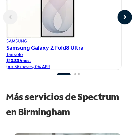
AP
SAMSUNG
iP
Samsung Galaxy Z Fold8 Ultra
Ta
Tan solo
$1
$10.83/mes.
po
por 36 meses, 0% APR
Más servicios de Spectrum
en
Birmingham