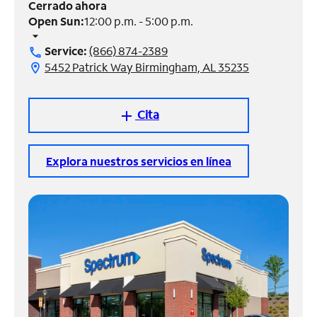
Cerrado ahora
Open Sun:
12:00 p.m. - 5:00 p.m.
Administrar
arrow_drop_down
cuenta
Service:
(866) 874-2389
call
Encuentra
5452 Patrick Way Birmingham, AL 35235
location_on
una
tienda
Cita
add
Explora nuestros servicios en línea