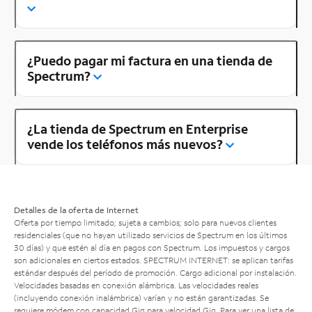
¿Puedo pagar mi factura en una tienda de
Spectrum?
¿La tienda de Spectrum en Enterprise
vende los teléfonos más nuevos?
Detalles de la oferta de Internet
Oferta por tiempo limitado; sujeta a cambios; solo para nuevos clientes
residenciales (que no hayan utilizado servicios de Spectrum en los últimos
30 días) y que estén al día en pagos con Spectrum. Los impuestos y cargos
son adicionales en ciertos estados. SPECTRUM INTERNET: se aplican tarifas
estándar después del período de promoción. Cargo adicional por instalación.
Velocidades basadas en conexión alámbrica. Las velocidades reales
(incluyendo conexión inalámbrica) varían y no están garantizadas. Se
requiere módem con capacidad Gig para velocidad Gig. Para ver una lista de