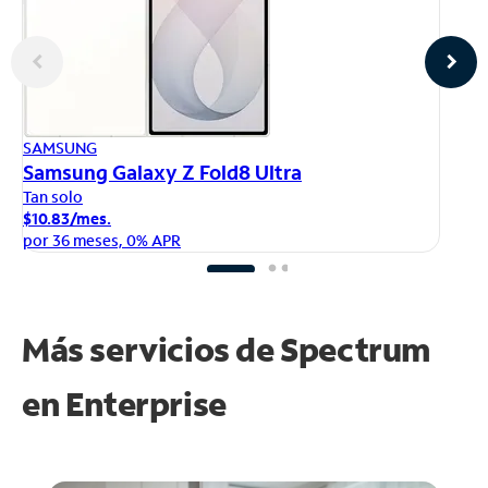
AP
SAMSUNG
iP
Samsung Galaxy Z Fold8 Ultra
Ta
Tan solo
$1
$10.83/mes.
po
por 36 meses, 0% APR
Más servicios de Spectrum
en
Enterprise