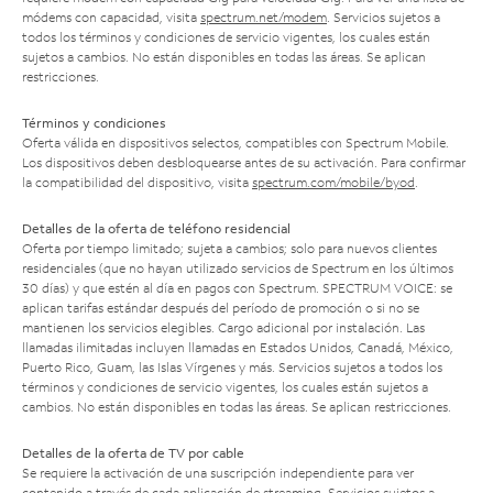
módems con capacidad, visita
spectrum.net/modem
. Servicios sujetos a
todos los términos y condiciones de servicio vigentes, los cuales están
sujetos a cambios. No están disponibles en todas las áreas. Se aplican
restricciones.
Términos y condiciones
Oferta válida en dispositivos selectos, compatibles con Spectrum Mobile.
Los dispositivos deben desbloquearse antes de su activación. Para confirmar
la compatibilidad del dispositivo, visita
spectrum.com/mobile/byod
.
Detalles de la oferta de teléfono residencial
Oferta por tiempo limitado; sujeta a cambios; solo para nuevos clientes
residenciales (que no hayan utilizado servicios de Spectrum en los últimos
30 días) y que estén al día en pagos con Spectrum. SPECTRUM VOICE: se
aplican tarifas estándar después del período de promoción o si no se
mantienen los servicios elegibles. Cargo adicional por instalación. Las
llamadas ilimitadas incluyen llamadas en Estados Unidos, Canadá, México,
Puerto Rico, Guam, las Islas Vírgenes y más. Servicios sujetos a todos los
términos y condiciones de servicio vigentes, los cuales están sujetos a
cambios. No están disponibles en todas las áreas. Se aplican restricciones.
Detalles de la oferta de TV por cable
Se requiere la activación de una suscripción independiente para ver
contenido a través de cada aplicación de streaming. Servicios sujetos a