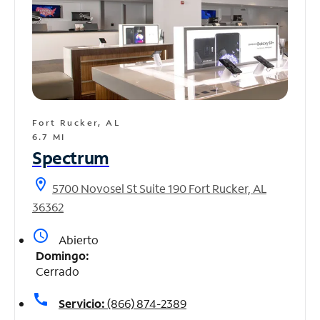
Fort Rucker, AL
6.7 MI
Spectrum
location_on
5700 Novosel St Suite 190 Fort Rucker, AL
36362
access_time
Abierto
Domingo:
Cerrado
call
Servicio:
(866) 874-2389