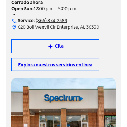
Cerrado ahora
Open Sun:
12:00 p.m. - 5:00 p.m.
Administrar
arrow_drop_down
cuenta
Service:
(866) 874-2389
call
Encuentra
620 Boll Weevil Cir Enterprise, AL 36330
location_on
una
tienda
Cita
add
Explora nuestros servicios en línea