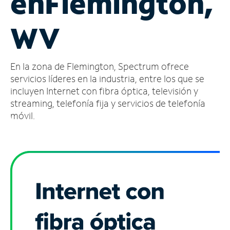
en
Flemington,
Administrar
WV
cuenta
Encuentra
una
En la zona de Flemington, Spectrum ofrece
tienda
servicios líderes en la industria, entre los que se
incluyen Internet con fibra óptica, televisión y
streaming, telefonía fija y servicios de telefonía
móvil.