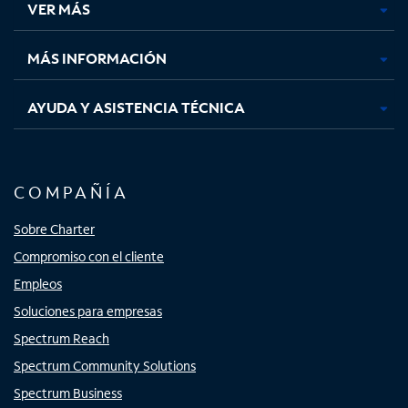
VER MÁS
pestaña
pestaña
pestaña
pestaña
nueva
nueva
nueva
nueva
MÁS INFORMACIÓN
AYUDA Y ASISTENCIA TÉCNICA
COMPAÑÍA
Sobre Charter
Compromiso con el cliente
Empleos
Soluciones para empresas
Spectrum Reach
Spectrum Community Solutions
Spectrum Business