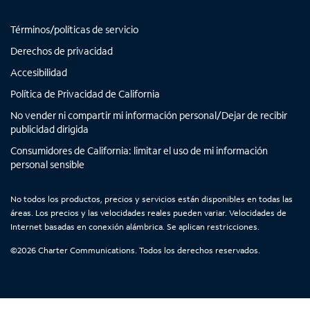
n
n
n
n
Intercambiar dispositivo
c
English
a
a
a
a
o
MÓVIL
Términos/políticas de servicio
p
p
p
p
n
Contacta a Spectrum Mobile
t
e
e
e
e
Derechos de privacidad
Ayuda para Mobile
r
s
s
s
s
Accesibilidad
a
t
t
t
t
Política de Privacidad de California
d
Encuentra una tienda
a
a
a
a
a
No vender ni compartir mi información personal/Dejar de recibir
ñ
ñ
ñ
ñ
s
publicidad dirigida
a
a
a
a
e
n
n
n
n
Consumidores de California: limitar el uso de mi información
n
personal sensible
u
u
u
u
l
e
e
e
e
a
v
v
v
v
No todos los productos, precios y servicios están disponibles en todas las
l
áreas. Los precios y las velocidades reales pueden variar. Velocidades de
a
a
a
a
i
Internet basadas en conexión alámbrica. Se aplican restricciones.
s
t
©
2026
Charter Communications. Todos los derechos reservados.
a