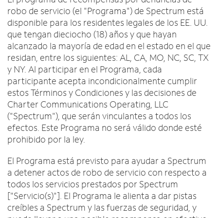
Intercambiar dispositivo
c
English
robo de servicio (el "Programa") de Spectrum está
o
MÓVIL
disponible para los residentes legales de los EE. UU.
n
Contacta a Spectrum Mobile
que tengan dieciocho (18) años y que hayan
t
Ayuda para Mobile
alcanzado la mayoría de edad en el estado en el que
r
a
residan, entre los siguientes: AL, CA, MO, NC, SC, TX
d
y NY. Al participar en el Programa, cada
Encuentra una tienda
a
participante acepta incondicionalmente cumplir
s
estos Términos y Condiciones y las decisiones de
e
Charter Communications Operating, LLC
n
("Spectrum"), que serán vinculantes a todos los
l
efectos. Este Programa no será válido donde esté
a
prohibido por la ley.
l
i
El Programa está previsto para ayudar a Spectrum
s
a detener actos de robo de servicio con respecto a
t
todos los servicios prestados por Spectrum
a
["Servicio(s)"]. El Programa le alienta a dar pistas
creíbles a Spectrum y las fuerzas de seguridad, y