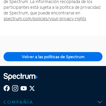
de Spectrum. La información recopilada de los
participantes está sujeta a la política de privacidad
de Spectrum, que puede encontrarse en
spectrum.com/policies/your-privacy-rights
.
Volver a las políticas de Spectrum
S
S
S
S
e
e
e
e
COMPAÑÍA
a
a
a
a