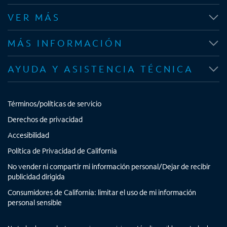
b
b
b
b
VER MÁS
r
r
r
r
e
e
e
e
MÁS INFORMACIÓN
e
e
e
e
n
n
n
n
AYUDA Y ASISTENCIA TÉCNICA
u
u
u
u
n
n
n
n
a
a
a
a
Términos/políticas de servicio
p
p
p
p
e
e
e
e
Derechos de privacidad
s
s
s
s
Accesibilidad
t
t
t
t
Política de Privacidad de California
a
a
a
a
No vender ni compartir mi información personal/Dejar de recibir
ñ
ñ
ñ
ñ
publicidad dirigida
a
a
a
a
n
n
n
n
Consumidores de California: limitar el uso de mi información
personal sensible
u
u
u
u
e
e
e
e