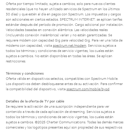
Oferta por tiempo limitado; sujeta a cambios; solo para nuevos clientes
residenciales (que no hayan utilizado servicios de Spectrum en los últimos
30 días) y que estén al día en pagos con Spectrum. Los impuestos y cargos
son adicionales en ciertos estados. SPECTRUM INTERNET: se aplican tarifas
estándar después del período de promoción. Cargo adicional por instalación.
Velocidades basadas en conexión alámbrica. Las velocidades reales
(incluyendo conexión inalámbrica) varían y no están garantizadas. Se
requiere módem con capacidad Gig para velocidad Gig. Para ver una lista de
módems con capacidad, visita
spectrum.net/modem
. Servicios sujetos a
todos los términos y condiciones de servicio vigentes, los cuales están
sujetos a cambios. No están disponibles en todas las áreas. Se aplican
restricciones.
Términos y condiciones
Oferta válida en dispositivos selectos, compatibles con Spectrum Mobile.
Los dispositivos deben desbloquearse antes de su activación. Para confirmar
la compatibilidad del dispositivo, visita
spectrum.com/mobile/byod
.
Detalles de la oferta de TV por cable
Se requiere la activación de una suscripción independiente para ver
contenido a través de cada aplicación de streaming. Servicios sujetos a
todos los términos y condiciones de servicio vigentes, los cuales están
sujetos a cambios. ©2025 Charter Communications. Todas las demás marcas
comerciales y los logotipos presentes aquí son propiedad de sus respectivos