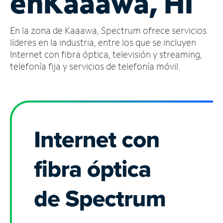
en
Kaaawa, HI
Administrar
En la zona de Kaaawa, Spectrum ofrece servicios
cuenta
Encuentra
líderes en la industria, entre los que se incluyen
una
Internet con fibra óptica, televisión y streaming,
tienda
telefonía fija y servicios de telefonía móvil.