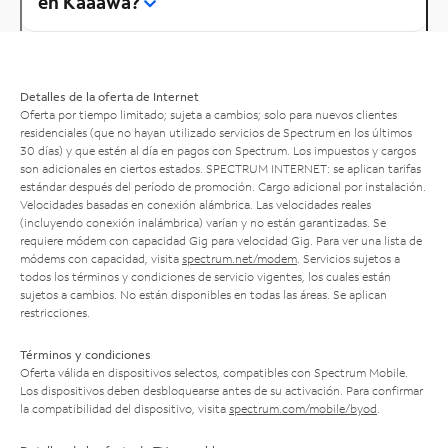
en Kaaawa?
Detalles de la oferta de Internet
Oferta por tiempo limitado; sujeta a cambios; solo para nuevos clientes
residenciales (que no hayan utilizado servicios de Spectrum en los últimos
30 días) y que estén al día en pagos con Spectrum. Los impuestos y cargos
son adicionales en ciertos estados. SPECTRUM INTERNET: se aplican tarifas
estándar después del período de promoción. Cargo adicional por instalación.
Velocidades basadas en conexión alámbrica. Las velocidades reales
(incluyendo conexión inalámbrica) varían y no están garantizadas. Se
requiere módem con capacidad Gig para velocidad Gig. Para ver una lista de
módems con capacidad, visita
spectrum.net/modem
. Servicios sujetos a
todos los términos y condiciones de servicio vigentes, los cuales están
sujetos a cambios. No están disponibles en todas las áreas. Se aplican
restricciones.
Términos y condiciones
Oferta válida en dispositivos selectos, compatibles con Spectrum Mobile.
Los dispositivos deben desbloquearse antes de su activación. Para confirmar
la compatibilidad del dispositivo, visita
spectrum.com/mobile/byod
.