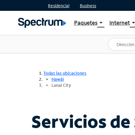
Residencial
Business
Paquetes
Internet
arrow_drop_down
arrow_drop
Ver paquetes
Spectr
Spectrum One
Planes
Mejores ofertas
Spectr
Ofertas en tu área
Intern
Todas las ubicaciones
Hawái
Lanai City
Servicios de