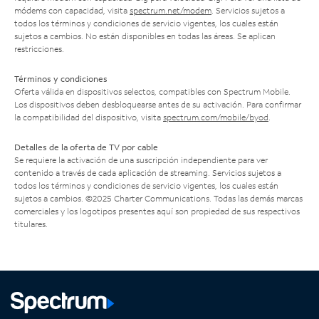
módems con capacidad, visita
spectrum.net/modem
. Servicios sujetos a
todos los términos y condiciones de servicio vigentes, los cuales están
sujetos a cambios. No están disponibles en todas las áreas. Se aplican
restricciones.
Términos y condiciones
Oferta válida en dispositivos selectos, compatibles con Spectrum Mobile.
Los dispositivos deben desbloquearse antes de su activación. Para confirmar
la compatibilidad del dispositivo, visita
spectrum.com/mobile/byod
.
Detalles de la oferta de TV por cable
Se requiere la activación de una suscripción independiente para ver
contenido a través de cada aplicación de streaming. Servicios sujetos a
todos los términos y condiciones de servicio vigentes, los cuales están
sujetos a cambios. ©2025 Charter Communications. Todas las demás marcas
comerciales y los logotipos presentes aquí son propiedad de sus respectivos
titulares.