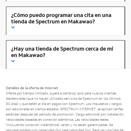
¿Cómo puedo programar una cita en una
tienda de Spectrum en Makawao?
¿Hay una tienda de Spectrum cerca de mí
en Makawao?
Detalles de la oferta de Internet
Oferta por tiempo limitado; sujeta a cambios; solo para nuevos clientes
residenciales (que no hayan utilizado servicios de Spectrum en los últimos
30 días) y que estén al día en pagos con Spectrum. Los impuestos y cargos
son adicionales en ciertos estados. SPECTRUM INTERNET: se aplican tarifas
estándar después del período de promoción. Cargo adicional por instalación.
Velocidades basadas en conexión alámbrica. Las velocidades reales
(incluyendo conexión inalámbrica) varían y no están garantizadas. Se
requiere módem con capacidad Gig para velocidad Gig. Para ver una lista de