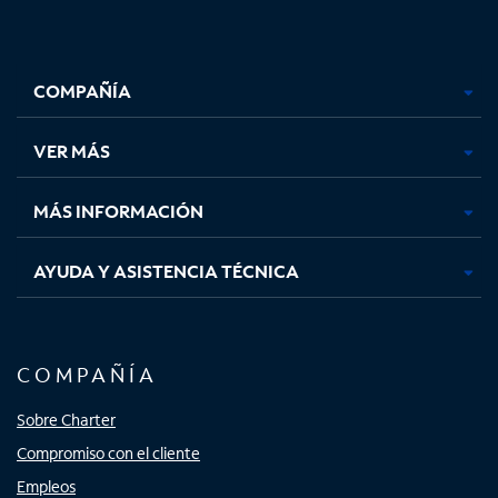
Facebook,
Instagram,
Youtube,
X,
se
se
se
se
COMPAÑÍA
abre
abre
abre
abre
en
en
en
en
una
una
una
una
VER MÁS
pestaña
pestaña
pestaña
pestaña
nueva
nueva
nueva
nueva
MÁS INFORMACIÓN
AYUDA Y ASISTENCIA TÉCNICA
COMPAÑÍA
Sobre Charter
Compromiso con el cliente
Empleos