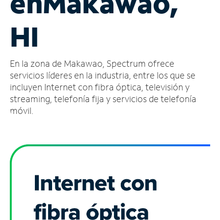
en
Makawao,
Administrar
HI
cuenta
Encuentra
una
En la zona de Makawao, Spectrum ofrece
tienda
servicios líderes en la industria, entre los que se
incluyen Internet con fibra óptica, televisión y
streaming, telefonía fija y servicios de telefonía
móvil.