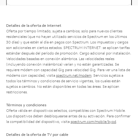
Detalles de la oferta de Internet
Oferta por tiempo limitado; sujeta a cambios; solo para nuevos clientes
residenciales (que no hayan utilizado servicios de Spectrum en los últimos
30 días) y que estén al día en pagos con Spectrum. Los impuestos y cargos
son adicionales en ciertos estados. SPECTRUM INTERNET: se aplican tarifas
estándar después del período de promoción. Cargo adicional por instalación.
Velocidades basadas en conexión alámbrica. Las velocidades reales
(incluyendo conexión inalámbrica) varían y no están garantizadas. Se
requiere módem con capacidad Gig para velocidad Gig. Para ver una lista de
módems con capacidad, visita
spectrum.net/modem
. Servicios sujetos a
todos los términos y condiciones de servicio vigentes, los cuales están
sujetos a cambios. No están disponibles en todas las áreas. Se aplican
restricciones.
Términos y condiciones
Oferta válida en dispositivos selectos, compatibles con Spectrum Mobile.
Los dispositivos deben desbloquearse antes de su activación. Para confirmar
la compatibilidad del dispositivo, visita
spectrum.com/mobile/byod
.
Detalles de la oferta de TV por cable