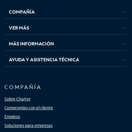
se
se
se
se
COMPAÑÍA
abre
abre
abre
abre
en
en
en
en
una
una
una
una
VER MÁS
pestaña
pestaña
pestaña
pestaña
nueva
nueva
nueva
nueva
MÁS INFORMACIÓN
AYUDA Y ASISTENCIA TÉCNICA
COMPAÑÍA
Sobre Charter
Compromiso con el cliente
Empleos
Soluciones para empresas