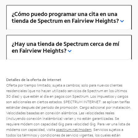
¿Cómo puedo programar una cita en una
tienda de Spectrum en Fairview Heights?
¿Hay una tienda de Spectrum cerca de mí
en Fairview Heights?
Detalles de la oferta de Internet
Oferta por tiempo limitado; sujeta a cambios; solo para nuevos clientes
residenciales (que no hayan utilizado servicios de Spectrum en los últimos
30 días) y que estén al día en pagos con Spectrum. Los impuestos y cargos
son adicionales en ciertos estados. SPECTRUM INTERNET: se aplican tarifas
estándar después del período de promoción. Cargo adicional por instalación.
Velocidades basadas en conexión alámbrica. Las velocidades reales
(incluyendo conexión inalámbrica) varían y no están garantizadas. Se
requiere módem con capacidad Gig para velocidad Gig. Para ver una lista de
módems con capacidad, visita
spectrum.net/modem
. Servicios sujetos a
todos los términos y condiciones de servicio vigentes, los cuales están