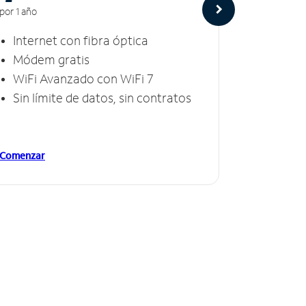
por 1 año
por 1 año
Internet con fibra óptica
Intern
Módem gratis
Módem
WiFi Avanzado con WiFi 7
Invinc
Sin límite de datos, sin contratos
Sin lí
Comenzar
Comenzar