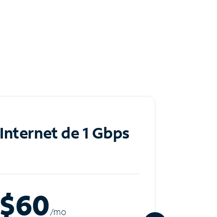
Internet de 1 Gbps
Inte
$60
$8
/m
o