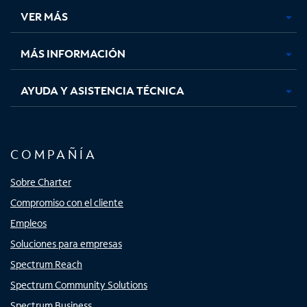
una
una
una
una
VER MÁS
pestaña
pestaña
pestaña
pestaña
nueva
nueva
nueva
nueva
MÁS INFORMACIÓN
AYUDA Y ASISTENCIA TÉCNICA
COMPAÑÍA
Sobre Charter
Compromiso con el cliente
Empleos
Soluciones para empresas
Spectrum Reach
Spectrum Community Solutions
Spectrum Business