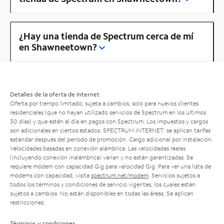
¿Hay una tienda de Spectrum cerca de mí
en Shawneetown?
Detalles de la oferta de Internet
Oferta por tiempo limitado; sujeta a cambios; solo para nuevos clientes
residenciales (que no hayan utilizado servicios de Spectrum en los últimos
30 días) y que estén al día en pagos con Spectrum. Los impuestos y cargos
son adicionales en ciertos estados. SPECTRUM INTERNET: se aplican tarifas
estándar después del período de promoción. Cargo adicional por instalación.
Velocidades basadas en conexión alámbrica. Las velocidades reales
(incluyendo conexión inalámbrica) varían y no están garantizadas. Se
requiere módem con capacidad Gig para velocidad Gig. Para ver una lista de
módems con capacidad, visita
spectrum.net/modem
. Servicios sujetos a
todos los términos y condiciones de servicio vigentes, los cuales están
sujetos a cambios. No están disponibles en todas las áreas. Se aplican
restricciones.
Términos y condiciones