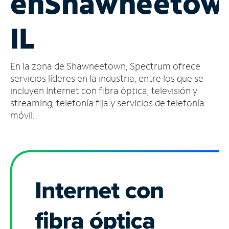
en
Shawneetow
Administrar
IL
cuenta
Encuentra
una
En la zona de Shawneetown, Spectrum ofrece
tienda
servicios líderes en la industria, entre los que se
incluyen Internet con fibra óptica, televisión y
streaming, telefonía fija y servicios de telefonía
móvil.