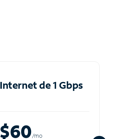
Internet de 1 Gbps
Inte
$60
$8
/m
o