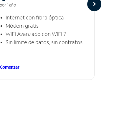
por 1 año
por 1 año
Internet con fibra óptica
Intern
Módem gratis
Módem
WiFi Avanzado con WiFi 7
Invinc
Sin límite de datos, sin contratos
Sin lí
Comenzar
Comenzar