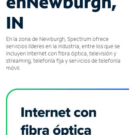
en
Newburgh,
Administrar
IN
cuenta
Encuentra
una
En la zona de Newburgh, Spectrum ofrece
tienda
servicios líderes en la industria, entre los que se
incluyen Internet con fibra óptica, televisión y
streaming, telefonía fija y servicios de telefonía
móvil.