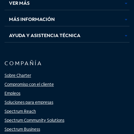
VER MÁS
pestaña
pestaña
pestaña
pestaña
nueva
nueva
nueva
nueva
MÁS INFORMACIÓN
AYUDA Y ASISTENCIA TÉCNICA
COMPAÑÍA
Sobre Charter
Compromiso con el cliente
Empleos
Soluciones para empresas
Spectrum Reach
Spectrum Community Solutions
Spectrum Business