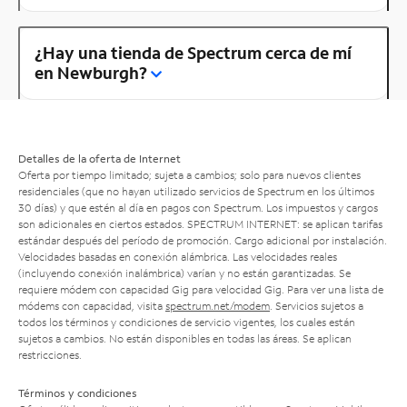
¿Hay una tienda de Spectrum cerca de mí
en Newburgh?
Detalles de la oferta de Internet
Oferta por tiempo limitado; sujeta a cambios; solo para nuevos clientes
residenciales (que no hayan utilizado servicios de Spectrum en los últimos
30 días) y que estén al día en pagos con Spectrum. Los impuestos y cargos
son adicionales en ciertos estados. SPECTRUM INTERNET: se aplican tarifas
estándar después del período de promoción. Cargo adicional por instalación.
Velocidades basadas en conexión alámbrica. Las velocidades reales
(incluyendo conexión inalámbrica) varían y no están garantizadas. Se
requiere módem con capacidad Gig para velocidad Gig. Para ver una lista de
módems con capacidad, visita
spectrum.net/modem
. Servicios sujetos a
todos los términos y condiciones de servicio vigentes, los cuales están
sujetos a cambios. No están disponibles en todas las áreas. Se aplican
restricciones.
Términos y condiciones