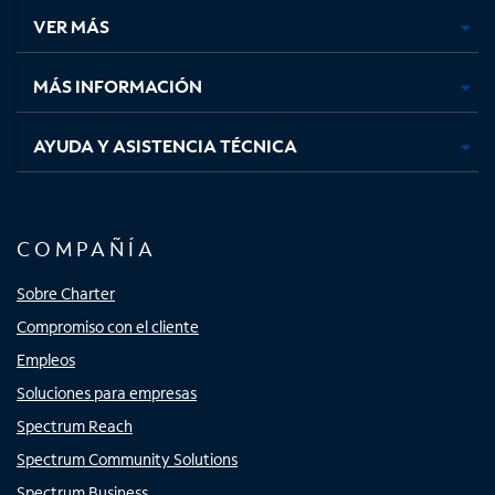
una
una
una
una
VER MÁS
pestaña
pestaña
pestaña
pestaña
nueva
nueva
nueva
nueva
MÁS INFORMACIÓN
AYUDA Y ASISTENCIA TÉCNICA
COMPAÑÍA
Sobre Charter
Compromiso con el cliente
Empleos
Soluciones para empresas
Spectrum Reach
Spectrum Community Solutions
Spectrum Business