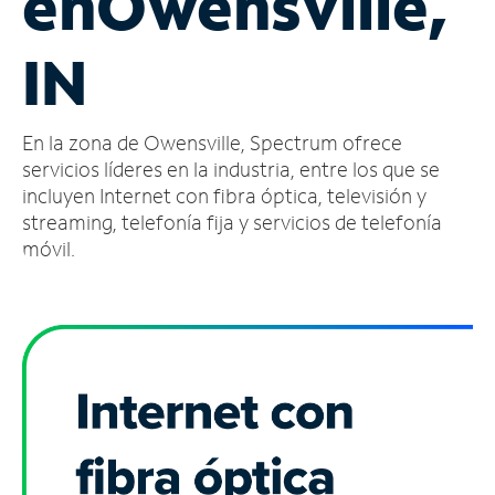
en
Owensville,
Administrar
IN
cuenta
Encuentra
una
En la zona de Owensville, Spectrum ofrece
tienda
servicios líderes en la industria, entre los que se
incluyen Internet con fibra óptica, televisión y
streaming, telefonía fija y servicios de telefonía
móvil.