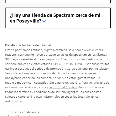
¿Hay una tienda de Spectrum cerca de mí
en Poseyville?
Detalles de la oferta de Internet
Oferta por tiempo limitado; sujeta a cambios; solo para nuevos clientes
residenciales (que no hayan utilizado servicios de Spectrum en los últimos
30 días) y que estén al día en pagos con Spectrum. Los impuestos y cargos
son adicionales en ciertos estados. SPECTRUM INTERNET: se aplican tarifas
estándar después del período de promoción. Cargo adicional por instalación.
Velocidades basadas en conexión alámbrica. Las velocidades reales
(incluyendo conexión inalámbrica) varían y no están garantizadas. Se
requiere módem con capacidad Gig para velocidad Gig. Para ver una lista de
módems con capacidad, visita
spectrum.net/modem
. Servicios sujetos a
todos los términos y condiciones de servicio vigentes, los cuales están
sujetos a cambios. No están disponibles en todas las áreas. Se aplican
restricciones.
Términos y condiciones