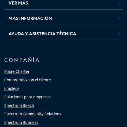
VER MÁS
pestaña
pestaña
pestaña
pestaña
nueva
nueva
nueva
nueva
MÁS INFORMACIÓN
AYUDA Y ASISTENCIA TÉCNICA
COMPAÑÍA
Sobre Charter
Compromiso con el cliente
Empleos
Soluciones para empresas
Spectrum Reach
Spectrum Community Solutions
Spectrum Business