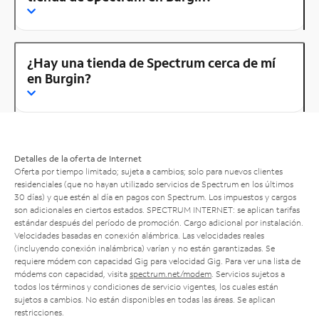
¿Hay una tienda de Spectrum cerca de mí
en Burgin?
Detalles de la oferta de Internet
Oferta por tiempo limitado; sujeta a cambios; solo para nuevos clientes
residenciales (que no hayan utilizado servicios de Spectrum en los últimos
30 días) y que estén al día en pagos con Spectrum. Los impuestos y cargos
son adicionales en ciertos estados. SPECTRUM INTERNET: se aplican tarifas
estándar después del período de promoción. Cargo adicional por instalación.
Velocidades basadas en conexión alámbrica. Las velocidades reales
(incluyendo conexión inalámbrica) varían y no están garantizadas. Se
requiere módem con capacidad Gig para velocidad Gig. Para ver una lista de
módems con capacidad, visita
spectrum.net/modem
. Servicios sujetos a
todos los términos y condiciones de servicio vigentes, los cuales están
sujetos a cambios. No están disponibles en todas las áreas. Se aplican
restricciones.