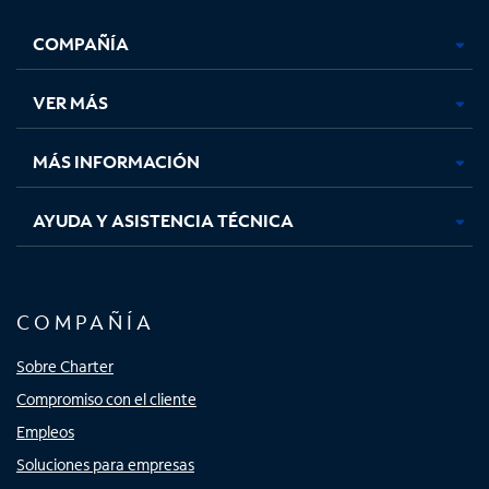
se
se
se
se
COMPAÑÍA
abre
abre
abre
abre
en
en
en
en
una
una
una
una
VER MÁS
pestaña
pestaña
pestaña
pestaña
nueva
nueva
nueva
nueva
MÁS INFORMACIÓN
AYUDA Y ASISTENCIA TÉCNICA
COMPAÑÍA
Sobre Charter
Compromiso con el cliente
Empleos
Soluciones para empresas