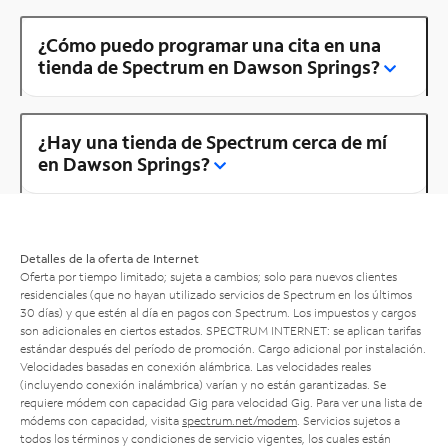
¿Cómo puedo programar una cita en una
tienda de Spectrum en Dawson Springs?
¿Hay una tienda de Spectrum cerca de mí
en Dawson Springs?
Detalles de la oferta de Internet
Oferta por tiempo limitado; sujeta a cambios; solo para nuevos clientes
residenciales (que no hayan utilizado servicios de Spectrum en los últimos
30 días) y que estén al día en pagos con Spectrum. Los impuestos y cargos
son adicionales en ciertos estados. SPECTRUM INTERNET: se aplican tarifas
estándar después del período de promoción. Cargo adicional por instalación.
Velocidades basadas en conexión alámbrica. Las velocidades reales
(incluyendo conexión inalámbrica) varían y no están garantizadas. Se
requiere módem con capacidad Gig para velocidad Gig. Para ver una lista de
módems con capacidad, visita
spectrum.net/modem
. Servicios sujetos a
todos los términos y condiciones de servicio vigentes, los cuales están